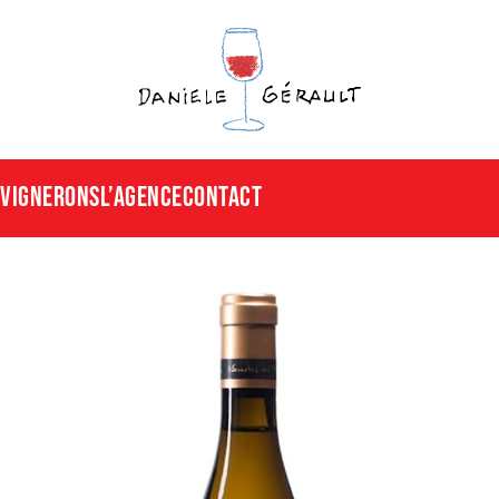
Vignerons
L’agence
CONTACT