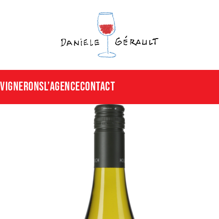
Vignerons
L’agence
CONTACT