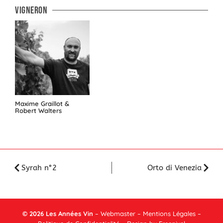
Vigneron
Maxime Graillot &
Robert Walters
Syrah n°2
Orto di Venezia
© 2026
Les
Années Vin
–
Webmaster
–
Mentions Légales
–