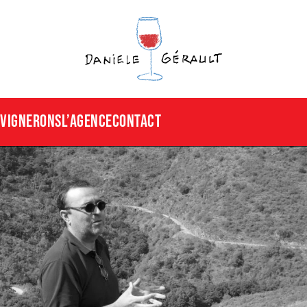
Vignerons
L’agence
CONTACT