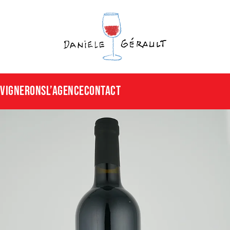
Vignerons
L’agence
CONTACT