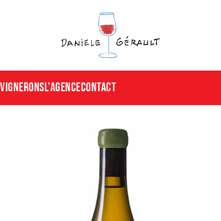
Vignerons
L’agence
CONTACT